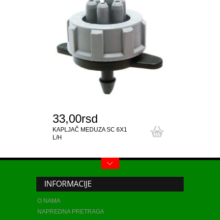
33,00rsd
39.
KAPLJAČ MEDUZA SC 6X1
HIDRO
L/H
METAL
INFORMACIJE
O NAMA
NAPREDNA PRETRAGA