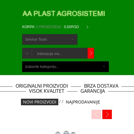
KORPA:
0 PROIZVOD(I) -
0,00RSD
Service Tools
CHOOSE
BELOW
Izaberite kategoriju...
ITEMS...
ORIGINALNI PROIZVODI
BRZA DOSTAVA
VISOK KVALITET
GARANCIJA
NOVI PROIZVODI
/
/
NAJPRODAVANIJE