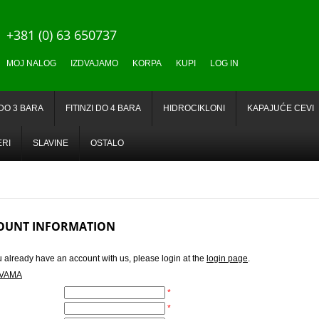
+381 (0) 63 650737
MOJ NALOG
IZDVAJAMO
KORPA
KUPI
LOG IN
 DO 3 BARA
FITINZI DO 4 BARA
HIDROCIKLONI
KAPAJUĆE CEVI
ERI
SLAVINE
OSTALO
OUNT INFORMATION
u already have an account with us, please login at the
login page
.
 VAMA
*
*