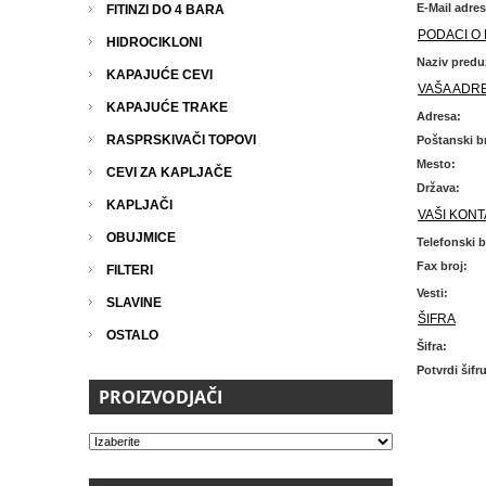
E-Mail adres
FITINZI DO 4 BARA
PODACI O 
HIDROCIKLONI
Naziv predu
KAPAJUĆE CEVI
VAŠA ADR
KAPAJUĆE TRAKE
Adresa:
RASPRSKIVAČI TOPOVI
Poštanski br
Mesto:
CEVI ZA KAPLJAČE
Država:
KAPLJAČI
VAŠI KONT
OBUJMICE
Telefonski b
Fax broj:
FILTERI
Vesti:
SLAVINE
ŠIFRA
OSTALO
Šifra:
Potvrdi šifr
PROIZVODJAČI