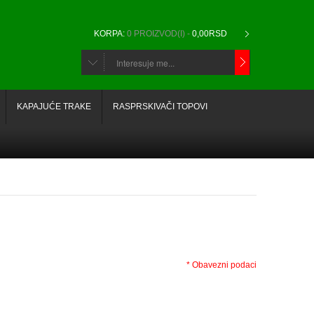
KORPA:
0 PROIZVOD(I) -
0,00RSD
CHOOSE
BELOW
KAPAJUĆE TRAKE
RASPRSKIVAČI TOPOVI
ITEMS...
* Obavezni podaci