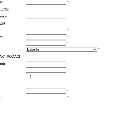
*
a:
FIRMI
zeća:
ESA
*
*
oj:
*
*
AKT PODACI
*
roj:
*
*
u: