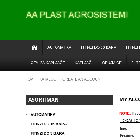
AUTOMATIKA
FITINZI DO 16 BARA
FITINZI
CEVI ZA KAPLJAČE
KAPLJAČI
OBUJMICE
FILT
TOP
KATALOG
CREATE AN ACCOUNT
MY ACC
ASORTIMAN
NOTE:
If yo
AUTOMATIKA
PODACI O
FITINZI DO 16 BARA
Ime:
FITINZI DO 3 BARA
Prezime: