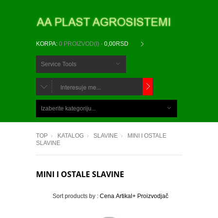
KORPA:
0 PROIZVOD(I) -
0,00RSD
Service Tools
CHOOSE
BELOW
Izaberite kategoriju...
ITEMS...
TOP
KATALOG
SLAVINE
MINI I OSTALE
SLAVINE
MINI I OSTALE SLAVINE
Sort products by :
Cena
Artikal+
Proizvodjač