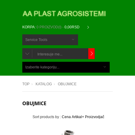
KORPA:
0 PROIZVOD(I) -
0,00RSD
Service Tools
CHOOSE
BELOW
Izaberite kategoriju...
ITEMS...
TOP
KATALOG
OBUJMICE
OBUJMICE
Sort products by :
Cena
Artikal+
Proizvodjač