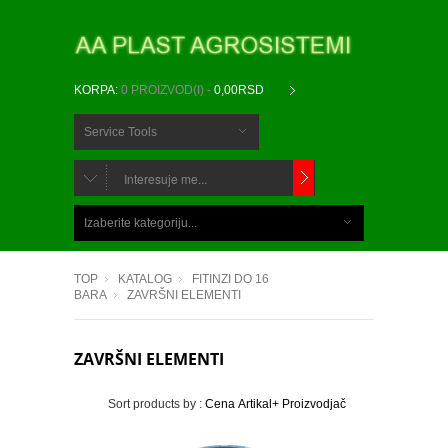
KORPA:
0 PROIZVOD(I) -
0,00RSD
Service Tools
CHOOSE
BELOW
Izaberite kategoriju...
ITEMS...
TOP
KATALOG
FITINZI DO 16
BARA
ZAVRŠNI ELEMENTI
ZAVRŠNI ELEMENTI
Sort products by :
Cena
Artikal+
Proizvodjač