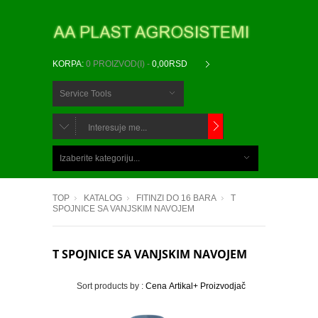
KORPA:
0 PROIZVOD(I) -
0,00RSD
Service Tools
CHOOSE
BELOW
Izaberite kategoriju...
ITEMS...
TOP
KATALOG
FITINZI DO 16 BARA
T
SPOJNICE SA VANJSKIM NAVOJEM
T SPOJNICE SA VANJSKIM NAVOJEM
Sort products by :
Cena
Artikal+
Proizvodjač