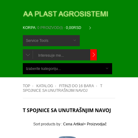
KORPA:
0 PROIZVOD(I) -
0,00RSD
Service Tools
CHOOSE
BELOW
Izaberite kategoriju...
ITEMS...
TOP
KATALOG
FITINZI DO 16 BARA
T
SPOJNICE SA UNUTRAŠNJIM NAVOJ
T SPOJNICE SA UNUTRAŠNJIM NAVOJ
Sort products by :
Cena
Artikal+
Proizvodjač