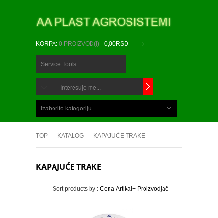
KORPA:
0 PROIZVOD(I) -
0,00RSD
Service Tools
CHOOSE
BELOW
Izaberite kategoriju...
ITEMS...
TOP
KATALOG
KAPAJUĆE TRAKE
KAPAJUĆE TRAKE
Sort products by :
Cena
Artikal+
Proizvodjač