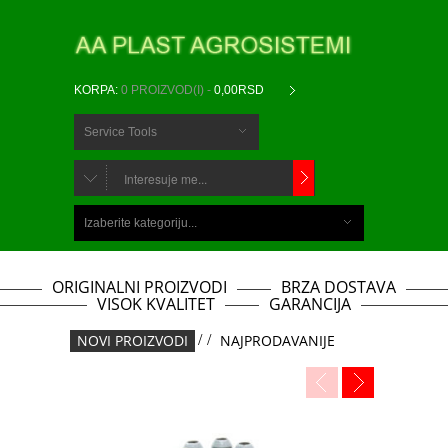
KORPA:
0 PROIZVOD(I) -
0,00RSD
Service Tools
CHOOSE
BELOW
Izaberite kategoriju...
ITEMS...
ORIGINALNI PROIZVODI
BRZA DOSTAVA
VISOK KVALITET
GARANCIJA
NOVI PROIZVODI
/
/
NAJPRODAVANIJE