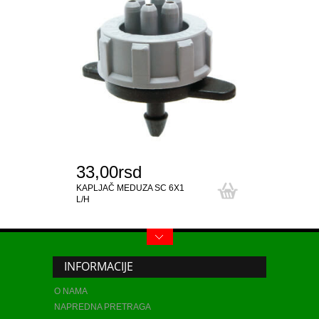
33,00rsd
39.
KAPLJAČ MEDUZA SC 6X1
HIDRO
L/H
METAL
INFORMACIJE
O NAMA
NAPREDNA PRETRAGA