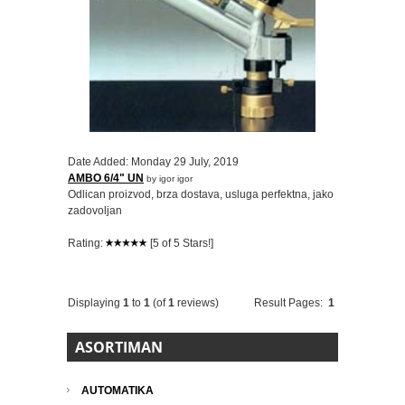
Date Added: Monday 29 July, 2019
AMBO 6/4" UN
by igor igor
Odlican proizvod, brza dostava, usluga perfektna, jako
zadovoljan
Rating:
[5 of 5 Stars!]
Displaying
1
to
1
(of
1
reviews)
Result Pages:
1
ASORTIMAN
AUTOMATIKA