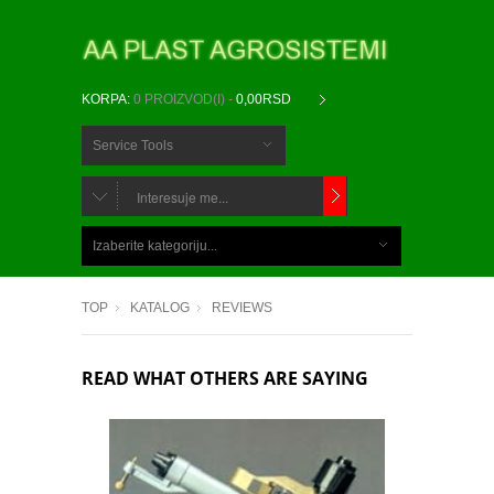
KORPA:
0 PROIZVOD(I) -
0,00RSD
Service Tools
CHOOSE
BELOW
Izaberite kategoriju...
ITEMS...
TOP
KATALOG
REVIEWS
READ WHAT OTHERS ARE SAYING